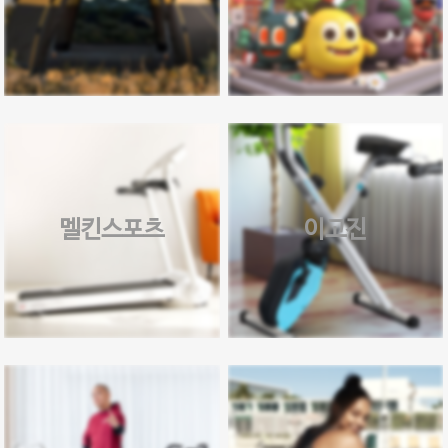
멜킨스포츠
이고진