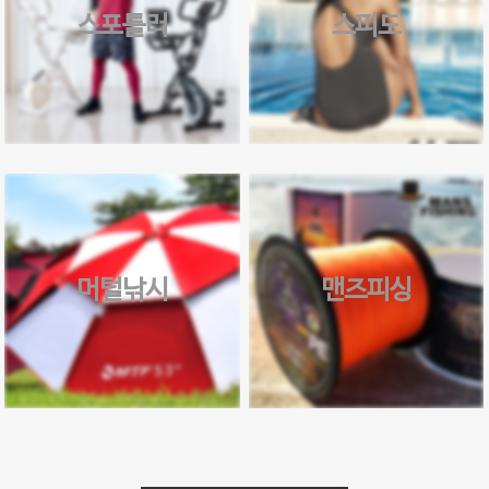
스포틀러
스피도
머털낚시
맨즈피싱