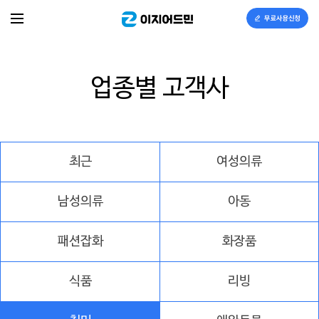
이지어드민
업종별 고객사
최근
여성의류
남성의류
아동
패션잡화
화장품
식품
리빙