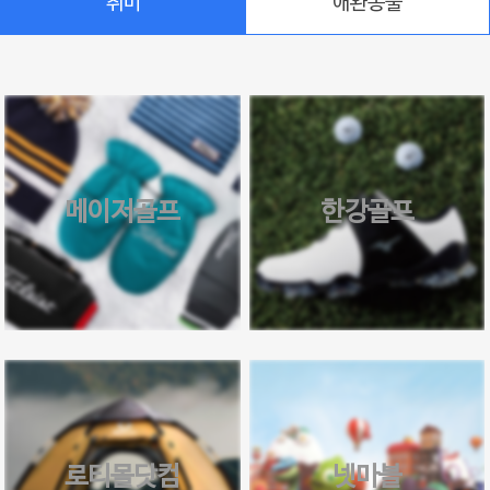
취미
애완동물
메이저골프
한강골프
로티몰닷컴
넷마블