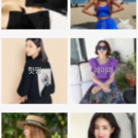
핫핑
레미떼