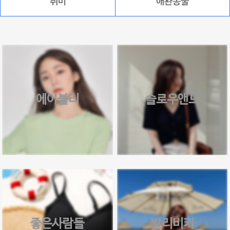
취미
애완동물
에이블리
슬로우앤드
좋은사람들
발리비키