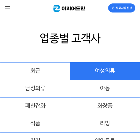
이지어드민
업종별 고객사
최근
여성의류
남성의류
아동
패션잡화
화장품
식품
리빙