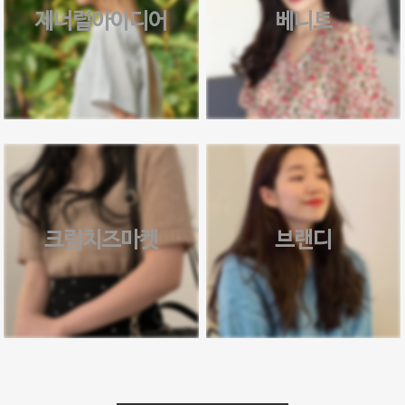
제너럴아이디어
베니토
크림치즈마켓
브랜디